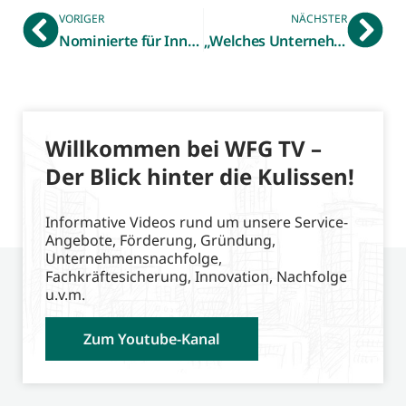
VORIGER
NÄCHSTER
Nominierte für Innovationspreis Münsterland stehen fest: 15 Unternehmen aus 95 Bewerbungen – 3 nominierte Unternehmen aus dem Kreis Borken
„Welches Unternehmen soll gewinnen?“ Publikumsvoting beim Gründungspreis Westmünsterland gestartet
Willkommen bei WFG TV –
Der Blick hinter die Kulissen!
Informative Videos rund um unsere Service-
Angebote, Förderung, Gründung,
Unternehmensnachfolge,
Fachkräftesicherung, Innovation, Nachfolge
u.v.m.
Zum Youtube-Kanal