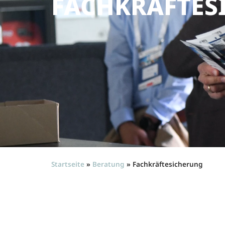
FACHKRÄFTES
Startseite
»
Beratung
»
Fachkräftesicherung