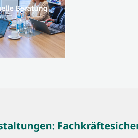
uelle Beratung
taltungen: Fachkräftesiche