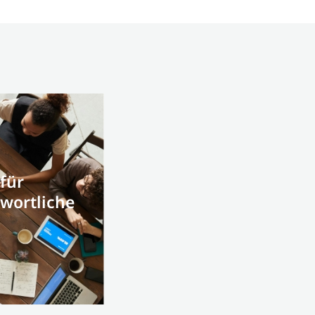
 für
wortliche