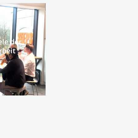
ele der
rbeit