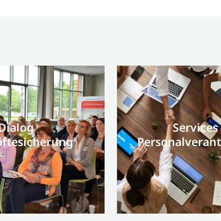
Dialog
Services
äftesicherung
Personalverant