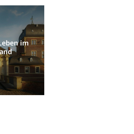
Leben im
land