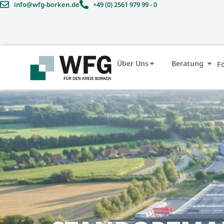
Inhalt
info@wfg-borken.de
+49 (0) 2561 979 99 - 0
springen
Über Uns
Beratung
F