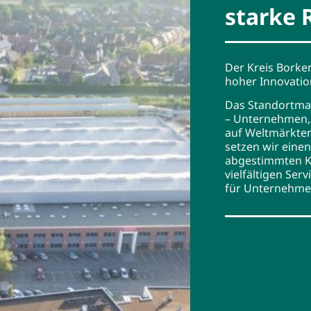
starke 
Der Kreis Borken
hoher Innovatio
Das Standortmar
– Unternehmen, 
auf Weltmärkten
setzen wir eine
abgestimmten K
vielfältigen Se
für Unternehme