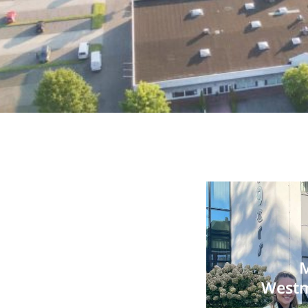
M
Westm