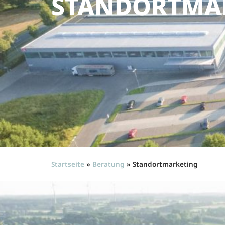
STANDORTMA
Startseite
»
Beratung
»
Standortmarketing