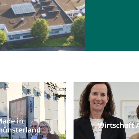
ade in
Wirtschaft 
ünsterland