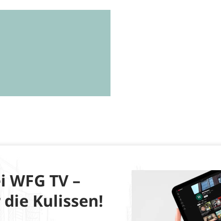
i WFG TV –
 die Kulissen!