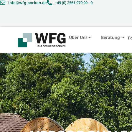
Inhalt
info@wfg-borken.de
+49 (0) 2561 979 99 - 0
springen
Über Uns
Beratung
F