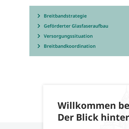
Breitbandstrategie
Geförderter Glasfaseraufbau
Versorgungssituation
Breitbandkoordination
Willkommen be
Der Blick hinter