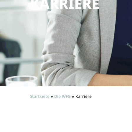
KARRIERE
Startseite
»
Die WFG
»
Karriere