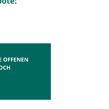
bote:
E OFFENEN
DOCH