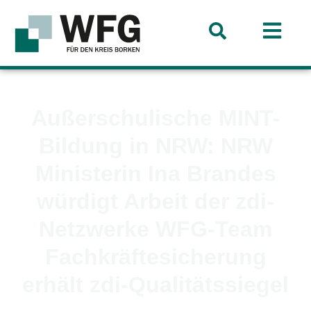
Außerschulische MINT-
Bildung in NRW: NRW
Ministerin Ina Brandes
würdigt Arbeit der zdi-
Netzwerke WFG-Team
Fachkräftesicherung
erhält zdi-Qualitätssiegel