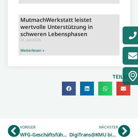
MutmachWerkstatt leistet
wertvolle Unterstützung in
schweren Lebensphasen
31. Juli 2026
Weiterlesen »
TEILEN
VORIGER
NÄCHSTER
WFG-Geschäftsführer Dr. Heiner Kleinschneider: Nach 25 Jahren Mitgliedschaft im „Arbeitskreis Kommunale Wirtschaftsförderung NRW“ jetzt Abschied auf Landesebene
DigiTrans@KMU bietet Fokusgruppen zu spannenden digitalen Technologien