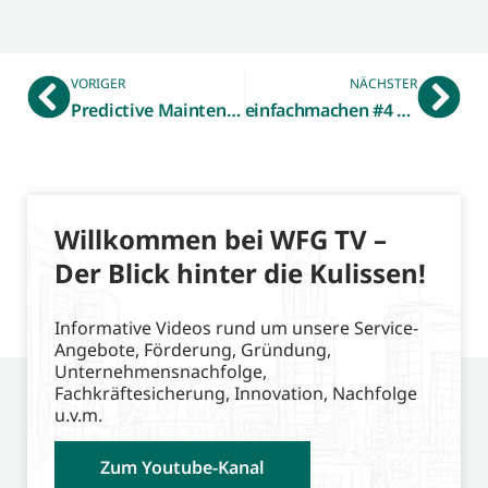
VORIGER
NÄCHSTER
Predictive Maintenance – Nur datenbasiert?
einfachmachen #4 startet: Personalarbeitsinitiative nimmt Zukunftsfaktor Ausbildung in den Fokus
Willkommen bei WFG TV –
Der Blick hinter die Kulissen!
Informative Videos rund um unsere Service-
Angebote, Förderung, Gründung,
Unternehmensnachfolge,
Fachkräftesicherung, Innovation, Nachfolge
u.v.m.
Zum Youtube-Kanal