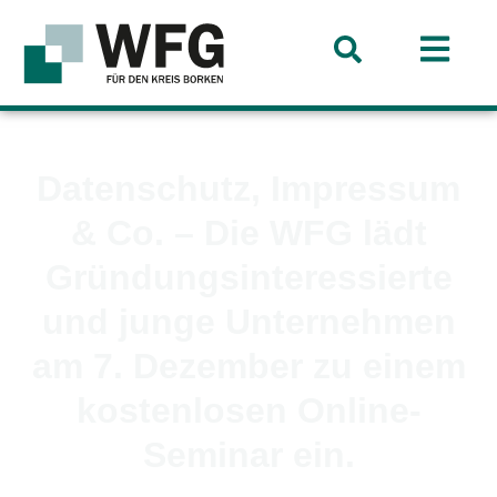
Datenschutz, Impressum
& Co. – Die WFG lädt
Gründungsinteressierte
und junge Unternehmen
am 7. Dezember zu einem
kostenlosen Online-
Seminar ein.