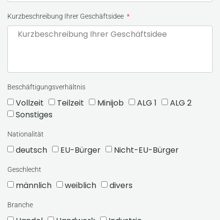
Kurzbeschreibung Ihrer Geschäftsidee
Beschäftigungsverhältnis
Vollzeit
Teilzeit
Minijob
ALG 1
ALG 2
Sonstiges
Nationalität
deutsch
EU-Bürger
Nicht-EU-Bürger
Geschlecht
männlich
weiblich
divers
Branche
Handel
Handwerk
Industrie