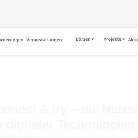
Börsen
Projekte
örderungen
Veranstaltungen
Aktu
nect & try – die Netzw
 digitaler Technologie