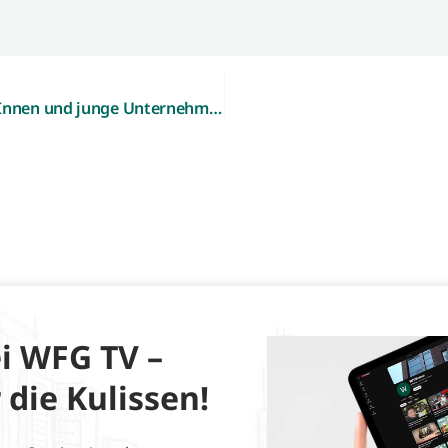
Sommerevent – Netzwerkabend für GründerInnen und junge Unternehmen am 18. August 2022
i WFG TV –
 die Kulissen!