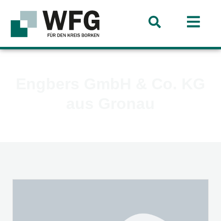
Engbers GmbH & Co. KG
aus Gronau