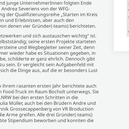
und junge UnternehmerInnen folgten Ende
d Andrea Severiens von der WFG-
g der Qualifizierungsreihe „Starten im Kreis
en und Erlebnissen, aber auch den
on denen vier Gründer(-teams) berichteten.
etzwerken und sich austauschen wichtig“ ist.
selbstständig; seine ersten Projekte starteten
ersteine und Wegbegleiter seiner Zeit, denn
 Immer wieder habe es Situationen gegeben, in
, schilderte er ganz ehrlich. Dennoch gibt
 zu sein. Er vergleicht sein Aufgabenfeld mit
sich die Dinge aus, auf die er besonders Lust
 ihrem rasanten ersten Jahr berichtete auch
ihrem Food-Truck im Raum Bocholt unterwegs. Sie
.NRW bei den ersten Schritten in die
 Julia Müller, auch bei den Brüdern Andre und
annik Grossecappenberg von VR Broduction
e Arme greifen. Alle drei Gründer(-teams)
iebte Stipendium beworben und konnten die