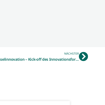
NÄCHSTER
Aufbruchstimmung für Schlüsselinnovation – Kick-off des Innovationsforums PredictiveMaintenance@KMU fand großen Anklang