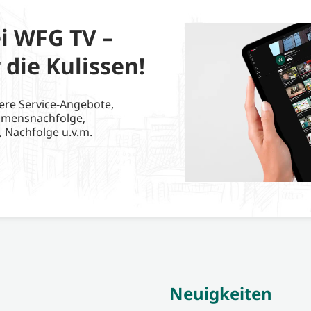
i WFG TV –
 die Kulissen!
ere Service-Angebote,
hmensnachfolge,
, Nachfolge u.v.m.
Neuigkeiten