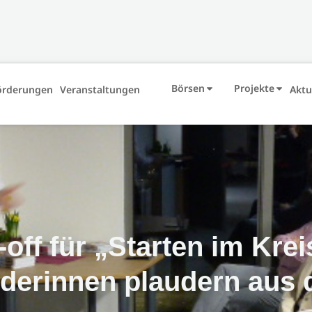
Börsen
Projekte
örderungen
Veranstaltungen
Aktu
-off für „Starten im Kre
derinnen plaudern aus