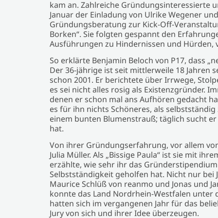
kam an. Zahlreiche Gründungsinteressierte 
Januar der Einladung von Ulrike Wegener un
Gründungsberatung zur Kick-Off-Veranstaltun
Borken“. Sie folgten gespannt den Erfahrung
Ausführungen zu Hindernissen und Hürden, v
So erklärte Benjamin Beloch von P17, dass „n
Der 36-jährige ist seit mittlerweile 18 Jahren 
schon 2001. Er berichtete über Irrwege, Stolp
es sei nicht alles rosig als Existenzgründer.
denen er schon mal ans Aufhören gedacht habe
es für ihn nichts Schöneres, als selbstständig
einem bunten Blumenstrauß; täglich sucht er 
hat.
Von ihrer Gründungserfahrung, vor allem von
Julia Müller. Als „Bissige Paula“ ist sie mit 
erzählte, wie sehr ihr das Gründerstipendium
Selbstständigkeit geholfen hat. Nicht nur bei
Maurice Schlüß von reanmo und Jonas und J
konnte das Land Nordrhein-Westfalen unter di
hatten sich im vergangenen Jahr für das bel
Jury von sich und ihrer Idee überzeugen.