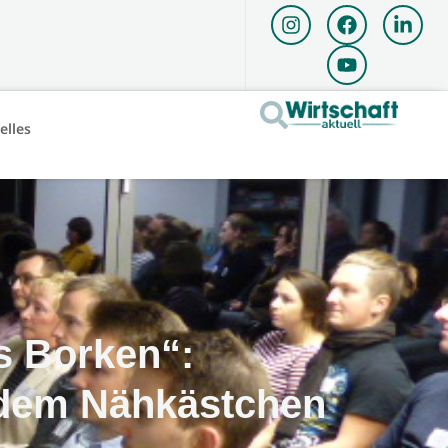
elles
is Borken“:
 dem Nähkästchen