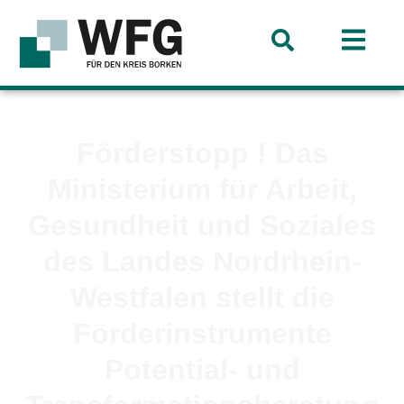
Förderstopp ! Das
Ministerium für Arbeit,
Gesundheit und Soziales
des Landes Nordrhein-
Westfalen stellt die
Förderinstrumente
Potential- und