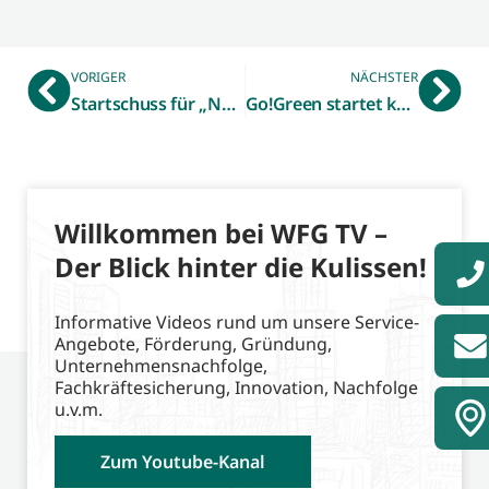
VORIGER
NÄCHSTER
Startschuss für „Nacht der Ausbildung“ 2026 – Unternehmen aus dem Kreis Borken können sich jetzt anmelden
Go!Green startet kostenfreie Nachhaltigkeitsangebote für Unternehmen im Westmünsterland
Willkommen bei WFG TV –
Der Blick hinter die Kulissen!
Informative Videos rund um unsere Service-
Angebote, Förderung, Gründung,
Unternehmensnachfolge,
Fachkräftesicherung, Innovation, Nachfolge
u.v.m.
Zum Youtube-Kanal