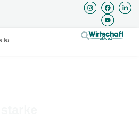
elles
 starke