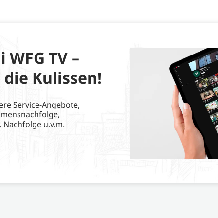
i WFG TV –
 die Kulissen!
ere Service-Angebote,
hmensnachfolge,
, Nachfolge u.v.m.