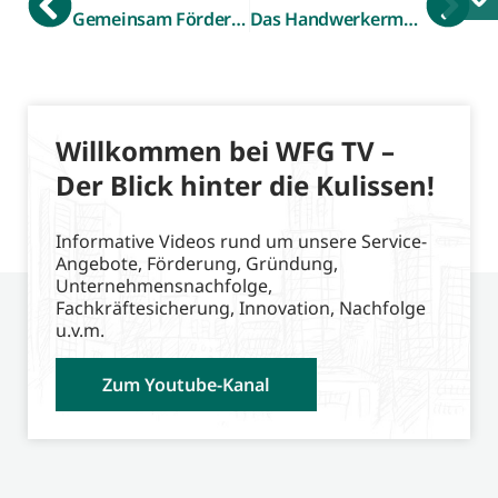
Gemeinsam Förderprojekt beantragt: Nachhaltige und dezentrale Energieversorgung auf Wasserstoff-Basis
Das Handwerkermobil kommt! WFG erhält Förderbescheid für mobile MINT-Lernwerkstatt
Willkommen bei WFG TV –
Der Blick hinter die Kulissen!
Informative Videos rund um unsere Service-
Angebote, Förderung, Gründung,
Unternehmensnachfolge,
Fachkräftesicherung, Innovation, Nachfolge
u.v.m.
Zum Youtube-Kanal