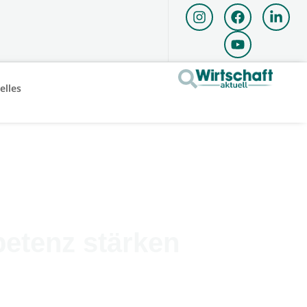
elles
etenz stärken