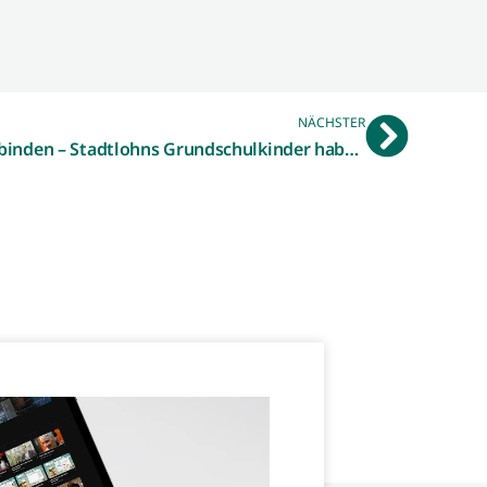
NÄCHSTER
Karussell- und MINT-Spaß verbinden – Stadtlohns Grundschulkinder haben im 50 Meter hohen „Rädken van de Welt“ freie Fahrt