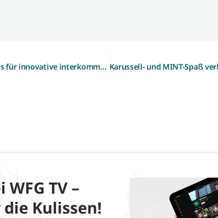
„Nacht der Ausbildung“ mit NRW-Landespreis für innovative interkommunale Zusammenarbeit ausgezeichnet
i WFG TV –
 die Kulissen!