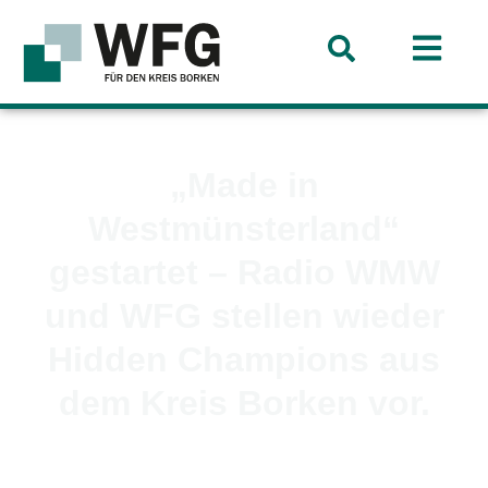
„Made in
Westmünsterland“
gestartet – Radio WMW
und WFG stellen wieder
Hidden Champions aus
dem Kreis Borken vor.