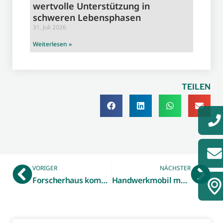
wertvolle Unterstützung in
schweren Lebensphasen
31. Juli 2026
Weiterlesen »
TEILEN
VORIGER
NÄCHSTER
Forscherhaus kommt nach Gronau: Vorbereitungen für außerschulischen MINT-Lernort für Kinder im Alter von fünf bis zehn Jahren laufen auf Hochtouren – Räumlichkeit wird noch gesucht
Handwerkmobil macht bei Anne-Frank-Realschule Station – Schülerinnen und Schüler schnuppern mit Begeisterung in Tischler- und Malerberuf