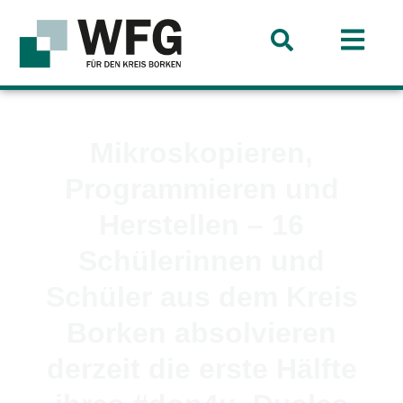
Mikroskopieren,
Programmieren und
Herstellen – 16
Schülerinnen und
Schüler aus dem Kreis
Borken absolvieren
derzeit die erste Hälfte