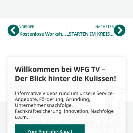
VORIGER
NÄCHSTER
Kostenlose Workshop-Reihe – Innovation Maker Münsterland
„STARTEN IM KREIS BORKEN 2024“ – Startercenter NRW der WFG stellt Qualifizierungs-Programm vor
Willkommen bei WFG TV –
Der Blick hinter die Kulissen!
Informative Videos rund um unsere Service-
Angebote, Förderung, Gründung,
Unternehmensnachfolge,
Fachkräftesicherung, Innovation, Nachfolge
u.v.m.
Zum Youtube-Kanal