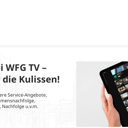
i WFG TV –
 die Kulissen!
ere Service-Angebote,
hmensnachfolge,
, Nachfolge u.v.m.