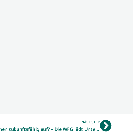
NÄCHSTER
Wie stelle ich mein Unternehmen zukunftsfähig auf? – Die WFG lädt Unternehmen und insbesondere Nachfolgeinteressierte am 4. November zu einem kostenlosen Workshop ein.