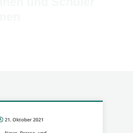
innen und Schüler
mmen
21. Oktober 2021
News
,
Presse- und