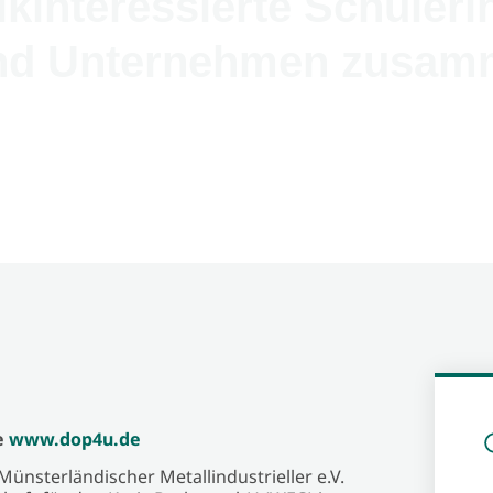
ikinteressierte Schüler
und Unternehmen zusa
e
www.dop4u.de
ünsterländischer Metallindustrieller e.V.