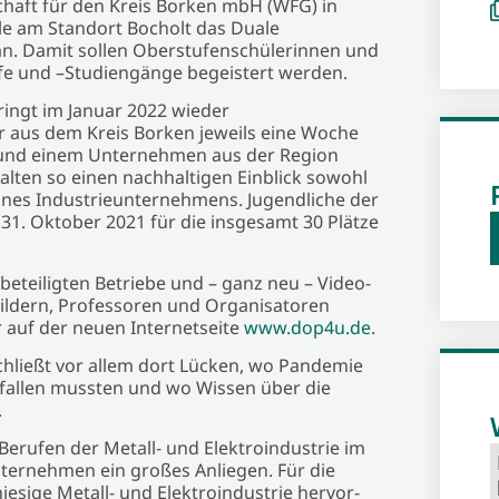
haft für den Kreis Borken mbH (WFG) in
le am Standort Bocholt das Duale
an. Damit sollen Oberstufenschülerinnen und
fe und –Studiengänge begeistert werden.
ingt im Januar 2022 wieder
r aus dem Kreis Borken jeweils eine Woche
 und einem Unternehmen aus der Region
lten so einen nachhaltigen Einblick sowohl
eines Industrie­unternehmens. Jugendliche der
31. Oktober 2021 für die insgesamt 30 Plätze
beteiligten Betriebe und – ganz neu – Video-
ildern, Professoren und Organisatoren
r auf der neuen Internetseite
www.dop4u.de
.
hließt vor allem dort Lücken, wo Pandemie
allen mussten und wo Wissen über die
.
Berufen der Metall- und Elektroindustrie im
ternehmen ein großes Anliegen. Für die
iesige Metall- und Elektroindustrie hervor­