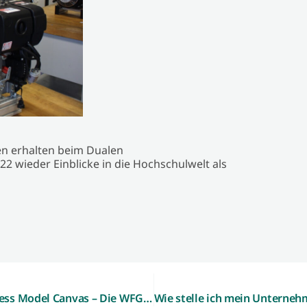
n erhalten beim Dualen
2 wieder Einblicke in die Hochschulwelt als
Geschäftsmodelle entwickeln mit dem Business Model Canvas – Die WFG lädt Gründungsinteressierte und junge Unternehmen am 2. November zu m kostenlosen Workshop ein.