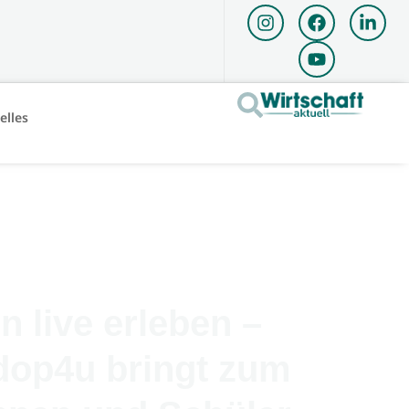
elles
 live erleben –
dop4u bringt zum