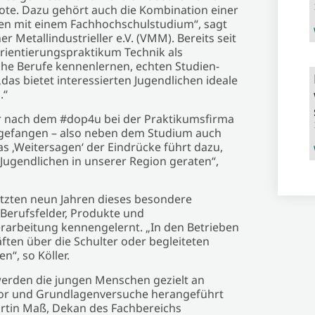
ote. Dazu gehört auch die Kombination einer
den mit einem Fachhochschulstudium“, sagt
etallindustrieller e.V. (VMM). Bereits seit
rientierungs­praktikum Technik als
he Berufe kennenlernen, echten Studien-
das bietet interessierten Jugendlichen ideale
.“
er nach dem #dop4u bei der Praktikumsfirma
angefangen – also neben dem Studium auch
as ‚Weitersagen‘ der Eindrücke führt dazu,
 Jugendlichen in unserer Region geraten“,
etzten neun Jahren dieses besondere
Berufsfelder, Produkte und
rarbeitung kennengelernt. „In den Betrieben
ften über die Schulter oder begleiteten
“, so Köller.
werden die jungen Menschen gezielt an
abor und Grundlagenversuche herangeführt
artin Maß, Dekan des Fachbereichs