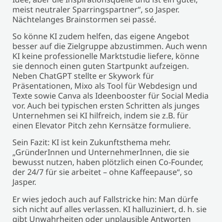
meist neutraler Sparringspartner“, so Jasper.
Nächtelanges Brainstormen sei passé.
So könne KI zudem helfen, das eigene Angebot
besser auf die Zielgruppe abzustimmen. Auch wenn
KI keine professionelle Marktstudie liefere, könne
sie dennoch einen guten Startpunkt aufzeigen.
Neben ChatGPT stellte er Skywork für
Präsentationen, Mixo als Tool für Webdesign und
Texte sowie Canva als Ideenbooster für Social Media
vor. Auch bei typischen ersten Schritten als junges
Unternehmen sei KI hilfreich, indem sie z.B. für
einen Elevator Pitch zehn Kernsätze formuliere.
Sein Fazit: KI ist kein Zukunftsthema mehr.
„GründerInnen und UnternehmerInnen, die sie
bewusst nutzen, haben plötzlich einen Co-Founder,
der 24/7 für sie arbeitet – ohne Kaffeepause“, so
Jasper.
Er wies jedoch auch auf Fallstricke hin: Man dürfe
sich nicht auf alles verlassen. KI halluziniert, d. h. sie
gibt Unwahrheiten oder unplausible Antworten