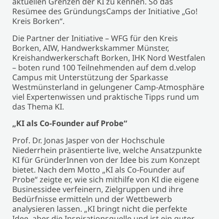
aktuellen Grenzen der KI zu kennen. So das
Resümee des GründungsCamps der Initiative „Go!
Kreis Borken“.
Die Partner der Initiative – WFG für den Kreis
Borken, AIW, Handwerkskammer Münster,
Kreishandwerkerschaft Borken, IHK Nord Westfalen
– boten rund 100 Teilnehmenden auf dem d.velop
Campus mit Unterstützung der Sparkasse
Westmünsterland in gelungener Camp-Atmosphäre
viel Expertenwissen und praktische Tipps rund um
das Thema KI.
„KI als Co-Founder auf Probe“
Prof. Dr. Jonas Jasper von der Hochschule
Niederrhein präsentierte live, welche Ansatzpunkte
KI für GründerInnen von der Idee bis zum Konzept
bietet. Nach dem Motto „KI als Co-Founder auf
Probe“ zeigte er, wie sich mithilfe von KI die eigene
Businessidee verfeinern, Zielgruppen und ihre
Bedürfnisse ermitteln und der Wettbewerb
analysieren lassen. „KI bringt nicht die perfekte
Idee, aber die Inspirationsquelle und ist ein guter,