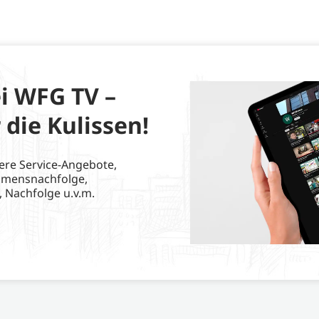
i WFG TV –
 die Kulissen!
ere Service-Angebote,
hmensnachfolge,
, Nachfolge u.v.m.