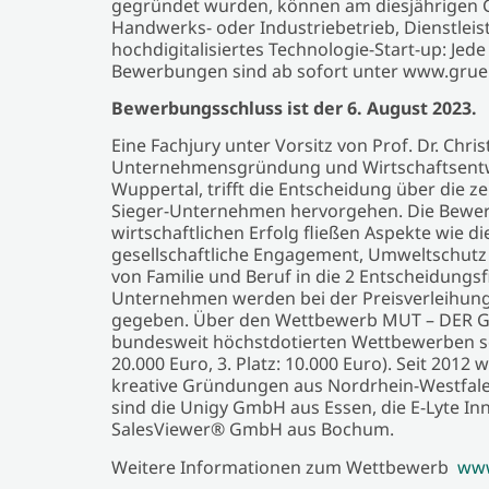
gegründet wurden, können am diesjährigen G
Handwerks- oder Industriebetrieb, Dienstlei
hochdigitalisiertes Technologie-Start-up: Je
Bewerbungen sind ab sofort unter www.grue
Bewerbungsschluss ist der 6. August 2023.
Eine Fachjury unter Vorsitz von Prof. Dr. Chr
Unternehmensgründung und Wirtschaftsentwi
Wuppertal, trifft die Entscheidung über die 
Sieger-Unternehmen hervorgehen. Die Bewertu
wirtschaftlichen Erfolg fließen Aspekte wie di
gesellschaftliche Engagement, Umweltschutz 
von Familie und Beruf in die 2 Entscheidungsf
Unternehmen werden bei der Preisverleihung
gegeben. Über den Wettbewerb MUT – DER 
bundesweit höchstdotierten Wettbewerben seine
20.000 Euro, 3. Platz: 10.000 Euro). Seit 2012
kreative Gründungen aus Nordrhein-Westfalen
sind die Unigy GmbH aus Essen, die E-Lyte I
SalesViewer® GmbH aus Bochum.
Weitere Informationen zum Wettbewerb
www