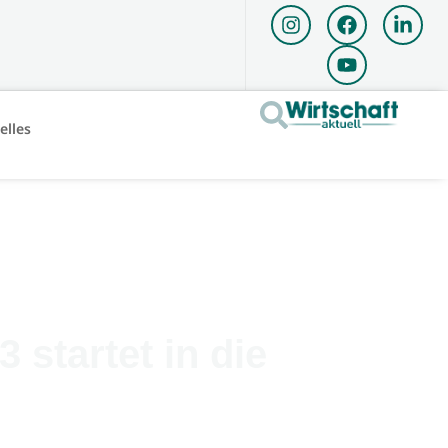
elles
tartet in die