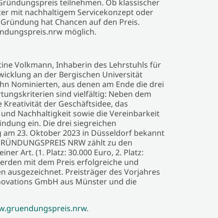
ründungspreis teilnehmen. Ob klassischer
ster mit nachhaltigem Servicekonzept oder
de Gründung hat Chancen auf den Preis.
ndungspreis.nrw möglich.
istine Volkmann, Inhaberin des Lehrstuhls für
cklung an der Bergischen Universität
zehn Nominierten, aus denen am Ende die drei
ngskriterien sind vielfältig: Neben dem
e Kreativität der Geschäftsidee, das
und Nachhaltigkeit sowie die Vereinbarkeit
indung ein. Die drei siegreichen
 am 23. Oktober 2023 in Düsseldorf bekannt
GRÜNDUNGSPREIS NRW zählt zu den
r Art. (1. Platz: 30.000 Euro, 2. Platz:
 werden mit dem Preis erfolgreiche und
 ausgezeichnet. Preisträger des Vorjahres
nnovations GmbH aus Münster und die
.gruendungspreis.nrw
.