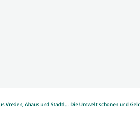
„Abenteuer Weltall – komm mit!“ 70 Kinder aus Vreden, Ahaus und Stadtlohn reisten im Forscherhaus Stadtlohn in entfernte Galaxien