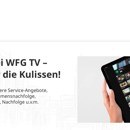
i WFG TV –
 die Kulissen!
ere Service-Angebote,
hmensnachfolge,
, Nachfolge u.v.m.