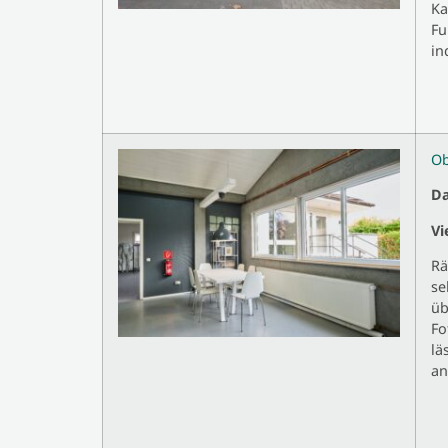
Ka
Fu
in
Ob
Da
Vi
Rä
se
üb
Fo
lä
an