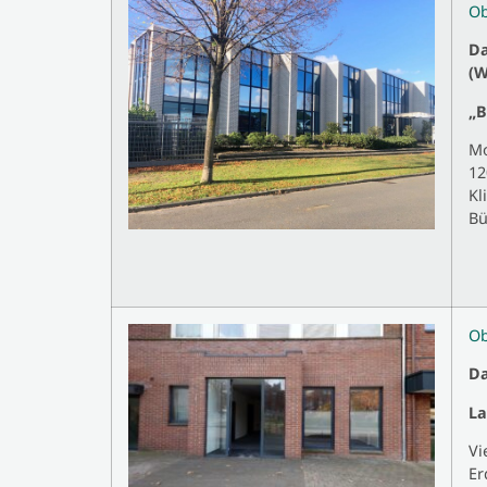
Ob
Da
(W
„B
Mo
12
Kl
Bü
Ob
Da
La
Vi
Er