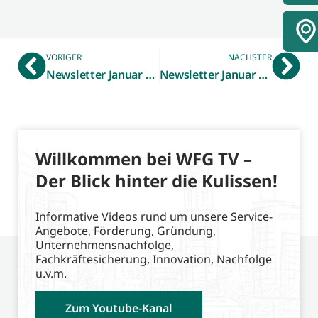
VORIGER
NÄCHSTER
Newsletter Januar 2020 – Serienerfolg „Made in Westmünsterland“: Radio WMW und WFG bringen Hidden Champions ins Ohr
Newsletter Januar 2020 – Umfrage zum Fachkräftemangel: Unternehmen rücken näher an den Nachwuchs heran
Willkommen bei WFG TV –
Der Blick hinter die Kulissen!
Informative Videos rund um unsere Service-
Angebote, Förderung, Gründung,
Unternehmensnachfolge,
Fachkräftesicherung, Innovation, Nachfolge
u.v.m.
Zum Youtube-Kanal