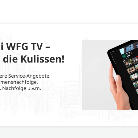
i WFG TV –
 die Kulissen!
ere Service-Angebote,
hmensnachfolge,
, Nachfolge u.v.m.