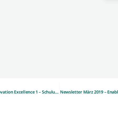
Newsletter März 2019 – Basis Workshop Innovation Excellence 1 – Schulungsangebot von TAA und WFG startet
Newsletter März 2019 – Enabl