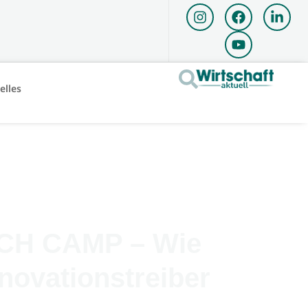
elles
TECH CAMP – Wie
novationstreiber