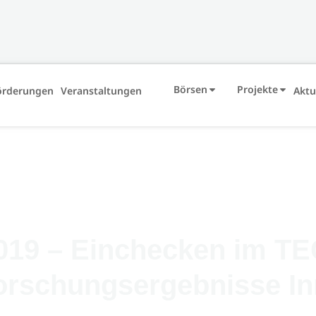
Börsen
Projekte
örderungen
Veranstaltungen
Aktu
2019 – Einchecken im 
orschungsergebnisse In