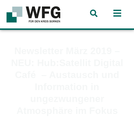
Newsletter März 2019 –
NEU: Hub:Satellit Digital
Café – Austausch und
Information in
ungezwungener
Atmosphäre im Fokus