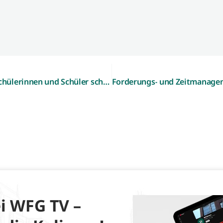
Workshop-Nachmittage im Forscherhaus – Schülerinnen und Schüler schnuppern in den Beruf des Wirtschaftsingenieurs
i WFG TV –