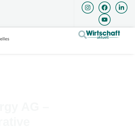
elles
rgy AG –
rative