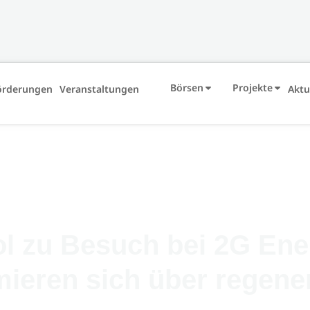
Börsen
Projekte
örderungen
Veranstaltungen
Aktu
l zu Besuch bei 2G Ene
mieren sich über regene