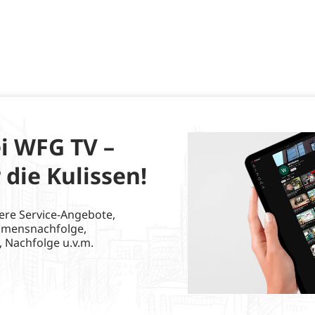
i WFG TV –
 die Kulissen!
ere Service-Angebote,
hmensnachfolge,
, Nachfolge u.v.m.