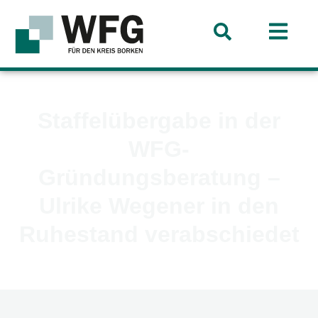
Staffelübergabe in der
WFG-
Gründungsberatung –
Ulrike Wegener in den
Ruhestand verabschiedet