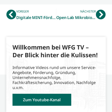
VORIGER
NÄCHSTER
Digitale MINT-Förderung – WFG-TV Beitrag vom 16.08.2022
Open Lab Mikrobiologie – Schülerbesuch im Bio-Diagnostix-Labor in Reken
Willkommen bei WFG TV –
Der Blick hinter die Kulissen!
Informative Videos rund um unsere Service-
Angebote, Förderung, Gründung,
Unternehmensnachfolge,
Fachkräftesicherung, Innovation, Nachfolge
u.v.m.
Zum Youtube-Kanal