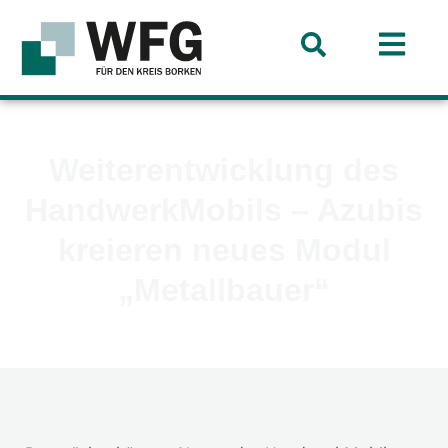
Weiterentwicklung des
HandwerkMobils – Azubis
kreieren neues Modul
„Metallbauer“