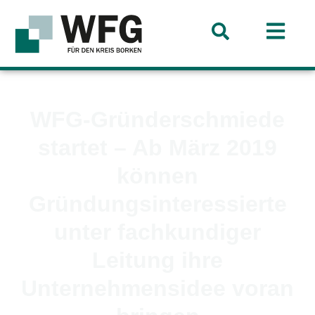
WFG-Gründerschmiede
startet – Ab März 2019
können
Gründungsinteressierte
unter fachkundiger
Leitung ihre
Unternehmensidee voran