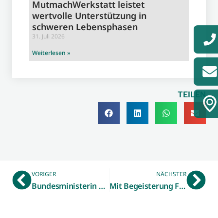
MutmachWerkstatt leistet
wertvolle Unterstützung in
schweren Lebensphasen
31. Juli 2026
Weiterlesen »
TEILEN
VORIGER
NÄCHSTER
Bundesministerin Karliczek informiert sich über Bionik in Wissenschaft und Anwendung
Mit Begeisterung Fachhochschulluft geschnuppert – Schülerinnen und Schüler nutzen Chancen des „Dualen Orientierungspraktikums“