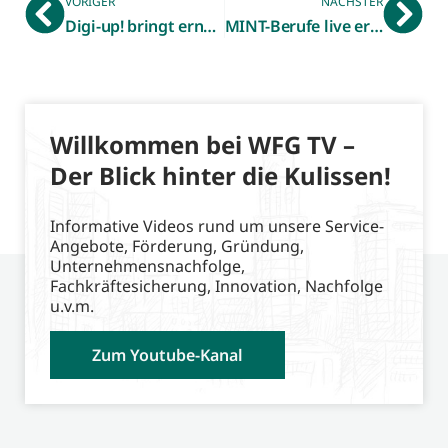
VORIGER
NÄCHSTER
Digi-up! bringt erneut erfolgreich Unternehmer aus dem Kreis Borken zusammen
MINT-Berufe live erleben – Duales Orientierungspraktikum Technik startet in neunter Auflage
Willkommen bei WFG TV –
Der Blick hinter die Kulissen!
Informative Videos rund um unsere Service-
Angebote, Förderung, Gründung,
Unternehmensnachfolge,
Fachkräftesicherung, Innovation, Nachfolge
u.v.m.
Zum Youtube-Kanal