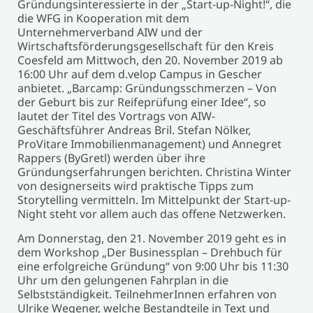
Gründungsinteressierte in der „Start-up-Night!“, die
die WFG in Kooperation mit dem
Unternehmerverband AIW und der
Wirtschaftsförderungsgesellschaft für den Kreis
Coesfeld am Mittwoch, den 20. November 2019 ab
16:00 Uhr auf dem d.velop Campus in Gescher
anbietet. „Barcamp: Gründungsschmerzen – Von
der Geburt bis zur Reifeprüfung einer Idee“, so
lautet der Titel des Vortrags von AIW-
Geschäftsführer Andreas Bril. Stefan Nölker,
ProVitare Immobilienmanagement) und Annegret
Rappers (ByGretl) werden über ihre
Gründungserfahrungen berichten. Christina Winter
von designerseits wird praktische Tipps zum
Storytelling vermitteln. Im Mittelpunkt der Start-up-
Night steht vor allem auch das offene Netzwerken.
Am Donnerstag, den 21. November 2019 geht es in
dem Workshop „Der Businessplan – Drehbuch für
eine erfolgreiche Gründung“ von 9:00 Uhr bis 11:30
Uhr um den gelungenen Fahrplan in die
Selbstständigkeit. TeilnehmerInnen erfahren von
Ulrike Wegener, welche Bestandteile in Text und