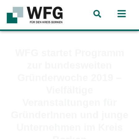
WFG startet Programm
zur bundesweiten
Gründerwoche 2019 –
Vielfältige
Veranstaltungen für
GründerInnen und junge
Unternehmen im Kreis