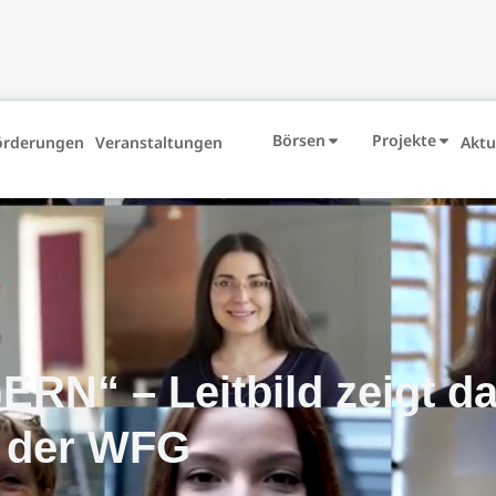
Börsen
Projekte
örderungen
Veranstaltungen
Aktu
N“ – Leitbild zeigt d
s der WFG