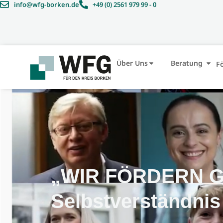
info@wfg-borken.de
+49 (0) 2561 979 99 - 0
Über Uns
Beratung
F
„WIR FÖRDERN GER
Selbstverständni