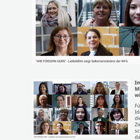
Im
Mi
w
Fü
Id
di
Zi
sc
da