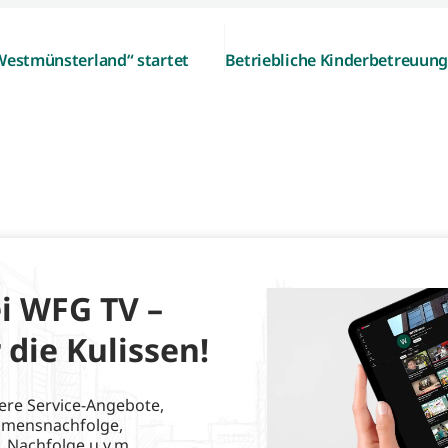
 Westmünsterland“ startet
i WFG TV –
 die Kulissen!
ere Service-Angebote,
hmensnachfolge,
, Nachfolge u.v.m.