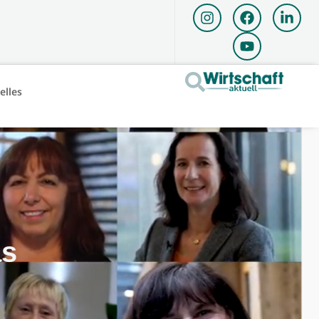
elles
as