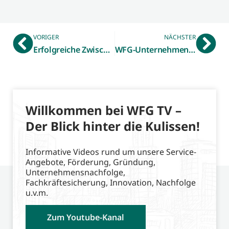
VORIGER
NÄCHSTER
Erfolgreiche Zwischenbilanz nach sechs Monaten: Mehr als 400 Kinder besuchten die Forschergalerie in Gronau-Epe
WFG-Unternehmensbefragung zeigt Stimmungsbild der Wirtschaft:
Willkommen bei WFG TV –
Der Blick hinter die Kulissen!
Informative Videos rund um unsere Service-
Angebote, Förderung, Gründung,
Unternehmensnachfolge,
Fachkräftesicherung, Innovation, Nachfolge
u.v.m.
Zum Youtube-Kanal