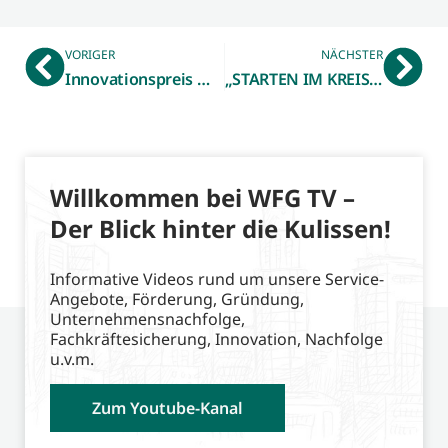
VORIGER
NÄCHSTER
Innovationspreis Münsterland 2021/22 – Bewerbungsphase ist gestartet
„STARTEN IM KREIS BORKEN 2022“ – Startercenter NRW der WFG stellt Qualifizierungs-Programm vor
Willkommen bei WFG TV –
Der Blick hinter die Kulissen!
Informative Videos rund um unsere Service-
Angebote, Förderung, Gründung,
Unternehmensnachfolge,
Fachkräftesicherung, Innovation, Nachfolge
u.v.m.
Zum Youtube-Kanal