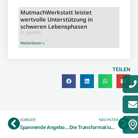
MutmachWerkstatt leistet
wertvolle Unterstützung in
schweren Lebensphasen
31. Juli 2026
Weiterlesen »
TEILEN
VORIGER
NÄCHSTER
Spannende Angebote für Gründerinnen und Gründer – WFG Borken lädt im März zu drei Gründerworkshops ein
Die Transformation gemeinsam gestalten – „European Green Deal“ in der betrieblichen Praxis