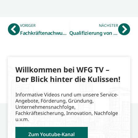
VORIGER
NÄCHSTER
Fachkräftenachwuchs im Fokus – WFG ist Umsetzungspartner bei MINT-BSO-Förderung
Qualifizierung von pädagogischen Lehrkräften geht weiter – Workshop zum HandwerkMobil startet
Willkommen bei WFG TV –
Der Blick hinter die Kulissen!
Informative Videos rund um unsere Service-
Angebote, Förderung, Gründung,
Unternehmensnachfolge,
Fachkräftesicherung, Innovation, Nachfolge
u.v.m.
Zum Youtube-Kanal